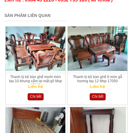
SẢN PHẨM LIÊN QUAN
Thanh lý bộ bàn ghế mười món
Thanh lý bộ bàn ghế 6 món gỗ
tay 10 khung cẩm lai mặt gõ Msp
hương tay 12 Msp 17050
17067
Liên hệ
Liên hệ
Chi tiết
Chi tiết