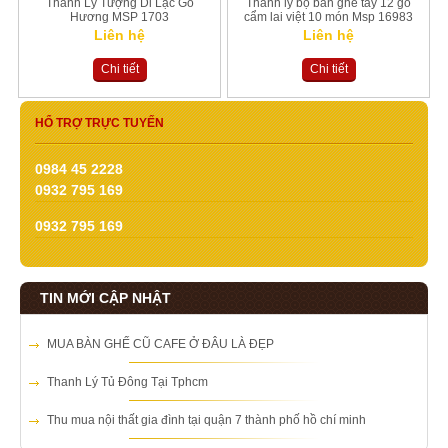
Thanh Lý Tượng Di Lặc Gỗ
Thanh lý bộ bàn ghế tay 12 gỗ
Hương MSP 1703
cẩm lai việt 10 món Msp 16983
Liên hệ
Liên hệ
Chi tiết
Chi tiết
HỔ TRỢ TRỰC TUYẾN
0984 45 2228
0932 795 169
0932 795 169
TIN MỚI CẬP NHẬT
MUA BÀN GHẾ CŨ CAFE Ở ĐÂU LÀ ĐẸP
Thanh Lý Tủ Đông Tại Tphcm
Thu mua nội thất gia đình tại quận 7 thành phố hồ chí minh