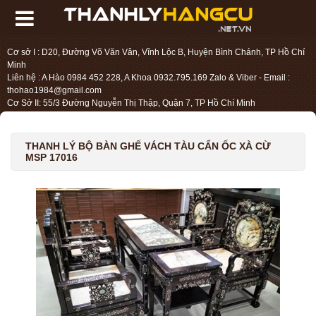
Cơ sở I : D20, Đường Võ Văn Vân, Vĩnh Lộc B, Huyện Bình Chánh, TP Hồ Chí
Minh
Liên hệ : A Hào 0984 452 228, A Khoa 0932.795.169 Zalo & Viber - Email :
thohao1984@gmail.com
Cơ Sở II: 55/3 Đường Nguyễn Thị Thập, Quận 7, TP Hồ Chí Minh
Liên hệ : Chị Liệu 0984.45.2228 - Email : thohien1987@gmail.com
THANH LÝ BỘ BÀN GHẾ VÁCH TÀU CẨN ỐC XÀ CỪ
MSP 17016