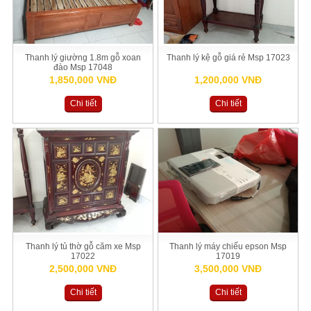
Thanh lý giường 1.8m gỗ xoan
Thanh lý kệ gỗ giá rẻ Msp 17023
đào Msp 17048
1,850,000 VNĐ
1,200,000 VNĐ
Chi tiết
Chi tiết
Thanh lý tủ thờ gỗ căm xe Msp
Thanh lý máy chiếu epson Msp
17022
17019
2,500,000 VNĐ
3,500,000 VNĐ
Chi tiết
Chi tiết