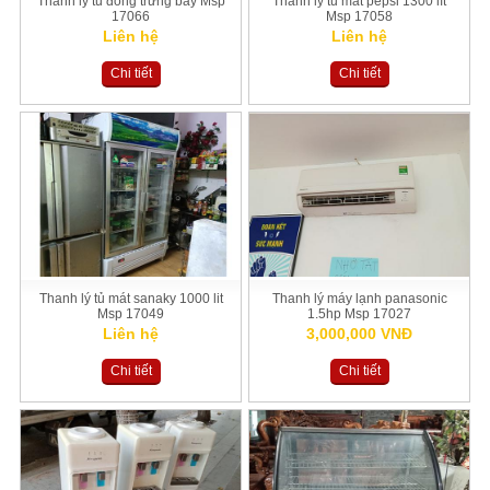
Thanh lý tủ đông trưng bày Msp
Thanh lý tủ mát pepsi 1300 lít
17066
Msp 17058
Liên hệ
Liên hệ
Chi tiết
Chi tiết
Thanh lý tủ mát sanaky 1000 lit
Thanh lý máy lạnh panasonic
Msp 17049
1.5hp Msp 17027
Liên hệ
3,000,000 VNĐ
Chi tiết
Chi tiết