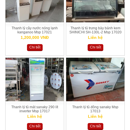
Thanh lý cây nước nóng lạnh
Thanh lý tủ trưng bày bánh kem
kanganoo Msp 17021
SHINICHI SH-130L-2 Msp 17020
1,200,000 VNĐ
Liên hệ
Chi tiết
Chi tiết
Thanh lý tủ mát sanaky 290 lít
Thanh lý tủ đông sanaky Msp
inverter Msp 17017
17013
Liên hệ
Liên hệ
Chi tiết
Chi tiết