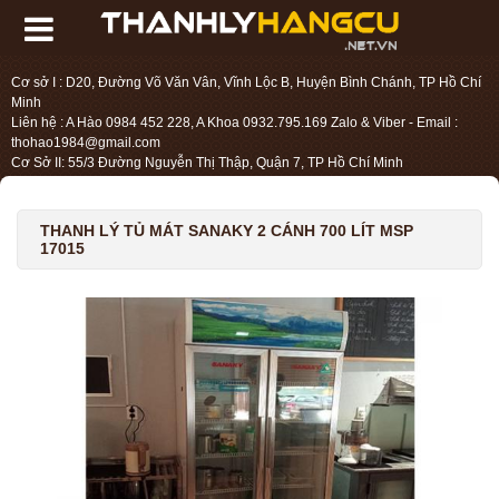
Cơ sở I : D20, Đường Võ Văn Vân, Vĩnh Lộc B, Huyện Bình Chánh, TP Hồ Chí
Minh
Liên hệ : A Hào 0984 452 228, A Khoa 0932.795.169 Zalo & Viber - Email :
thohao1984@gmail.com
Cơ Sở II: 55/3 Đường Nguyễn Thị Thập, Quận 7, TP Hồ Chí Minh
Liên hệ : Chị Liệu 0984.45.2228 - Email : thohien1987@gmail.com
THANH LÝ TỦ MÁT SANAKY 2 CÁNH 700 LÍT MSP
17015