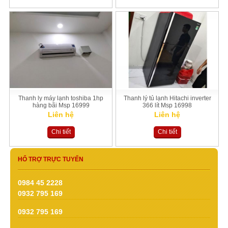
Thanh ly máy lạnh toshiba 1hp
Thanh lý tủ lạnh Hitachi inverter
hàng bãi Msp 16999
366 lít Msp 16998
Liên hệ
Liên hệ
Chi tiết
Chi tiết
HỔ TRỢ TRỰC TUYẾN
0984 45 2228
0932 795 169
0932 795 169