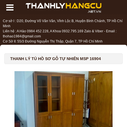
Cơ sở I : D20, Đường Võ Văn Vân, Vĩnh Lộc B, Huyện Bình Chánh, TP Hồ Chí
Minh
Liên hệ : A Hào 0984 452 228, A Khoa 0932.795.169 Zalo & Viber - Email :
thohao1984@gmail.com
Cơ Sở II: 55/3 Đường Nguyễn Thị Thập, Quận 7, TP Hồ Chí Minh
Liên hệ : Chị Liệu 0984.45.2228 - Email : thohien1987@gmail.com
THANH LÝ TỦ HỒ SƠ GỖ TỰ NHIÊN MSP 16904