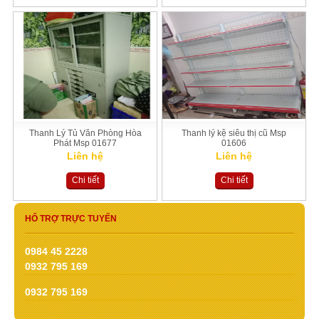
Thanh Lý Tủ Văn Phòng Hòa
Thanh lý kệ siêu thị cũ Msp
Phát Msp 01677
01606
Liên hệ
Liên hệ
Chi tiết
Chi tiết
HỔ TRỢ TRỰC TUYẾN
0984 45 2228
0932 795 169
0932 795 169