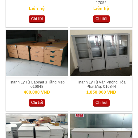
17052
Liên hệ
Liên hệ
Chi tiết
Chi tiết
Thanh Lý Tủ Cabinet 3 Tầng Msp
Thanh Lý Tủ Văn Phòng Hòa
016848
Phát Msp 016844
400,000 VNĐ
1,850,000 VNĐ
Chi tiết
Chi tiết