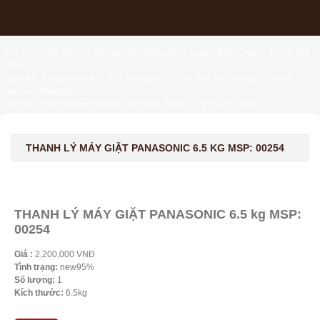
Cơ sở I : D20, Đường Võ Văn Vân, Vĩnh Lộc B, Huyện Bình Chánh, TP Hồ Chí
Minh
Liên hệ : A Hào 0984 452 228, A Khoa 0932.795.169 Zalo & Viber - Email :
thohao1984@gmail.com
Cơ Sở II: 55/3 Đường Nguyễn Thị Thập, Quận 7, TP Hồ Chí Minh
Liên hệ : Chị Liệu 0984.45.2228 - Email : thohien1987@gmail.com
THANH LÝ MÁY GIẶT PANASONIC 6.5 KG MSP: 00254
THANH LÝ MÁY GIẶT PANASONIC 6.5 kg MSP:
00254
Giá :
2,200,000 VNĐ
Tình trạng:
new95%
Số lượng:
1
Kích thước:
6.5kg