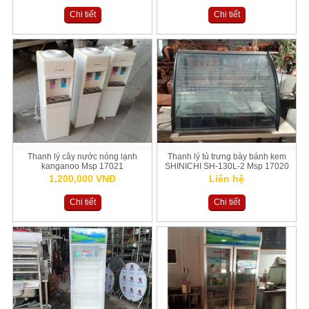
Chi tiết
Chi tiết
Thanh lý cây nước nóng lạnh
Thanh lý tủ trưng bày bánh kem
kanganoo Msp 17021
SHINICHI SH-130L-2 Msp 17020
1,200,000 VNĐ
Liên hệ
Chi tiết
Chi tiết