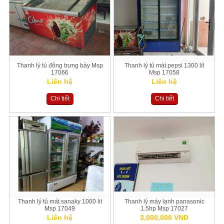
Thanh lý tủ đông trưng bày Msp
Thanh lý tủ mát pepsi 1300 lít
17066
Msp 17058
Liên hệ
Liên hệ
Chi tiết
Chi tiết
Thanh lý tủ mát sanaky 1000 lit
Thanh lý máy lạnh panasonic
Msp 17049
1.5hp Msp 17027
Liên hệ
3,000,000 VNĐ