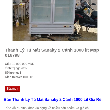
Thanh Lý Tủ Mát Sanaky 2 Cánh 1000 lít Msp
016798
Giá :
12,000,000 VNĐ
Tình trạng:
90%
Số lượng:
1
Kích thước:
1000 lít
Đặt mua
Bán Thanh Lý Tủ Mát Sanaky 2 Cánh 1000 Lít Gía Rẻ.
- Kho đồ cũ Anh khoa đa dạng về nhiều sản phẩm và giá cả.