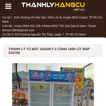
Cơ sở I : D20, Đường Võ Văn Vân, Vĩnh Lộc B, Huyện Bình Chánh, TP Hồ Chí
Minh
Liên hệ : A Hào 0984 452 228, A Khoa 0932.795.169 Zalo & Viber - Email :
thohao1984@gmail.com
Cơ Sở II: 55/3 Đường Nguyễn Thị Thập, Quận 7, TP Hồ Chí Minh
Liên hệ : Chị Liệu 0984.45.2228 - Email : thohien1987@gmail.com
THANH LÝ TỦ MÁT SANAKY 2 CÁNH 1000 LÍT MSP
016798