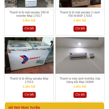
Thanh lý tủ mát sanaky 290 lít
Thanh lý tủ mát sanaky 2 cánh
inverter Msp 17017
700 lít MSP 17015
Liên hệ
Liên hệ
Chi tiết
Chi tiết
Thanh lý tủ đông sanaky Msp
Thanh ly máy lạnh toshiba 1hp
17013
hàng bãi Msp 16999
Liên hệ
Liên hệ
Chi tiết
Chi tiết
HỔ TRỢ TRỰC TUYẾN