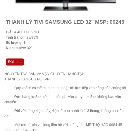
THANH LÝ TIVI SAMSUNG LED 32'' MSP: 00245
Giá :
4,400,000 VNĐ
Tình trạng:
new98%
Số lượng:
1
Kích thước:
32''
Đặt mua
NGUYÊN TẮC BÁN VÀ VẬN CHUYỂN HÀNG TẠI
THANHLYHANGCU.NET.VN
- Quý khách có thể mua online hoặc tới trực tiếp kho hàng của chúng tôi
- Đơn hàng từ 5trđ trở lên miễn phí vận chuyển,< 5trđ không bao vận
chuyển
- Đối với hàng điện máy, điện tử bảo hành từ 1-3 tháng, không bao lắp
đặt
- Mọi chi tiết xin vui lòng liên hệ với chúng tôi. MR THỌ HÀO 0984 45
2228 – 0936 489 169