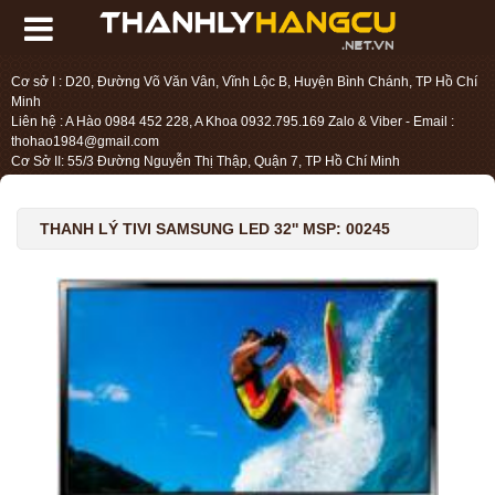
Cơ sở I : D20, Đường Võ Văn Vân, Vĩnh Lộc B, Huyện Bình Chánh, TP Hồ Chí
Minh
Liên hệ : A Hào 0984 452 228, A Khoa 0932.795.169 Zalo & Viber - Email :
thohao1984@gmail.com
Cơ Sở II: 55/3 Đường Nguyễn Thị Thập, Quận 7, TP Hồ Chí Minh
Liên hệ : Chị Liệu 0984.45.2228 - Email : thohien1987@gmail.com
THANH LÝ TIVI SAMSUNG LED 32'' MSP: 00245