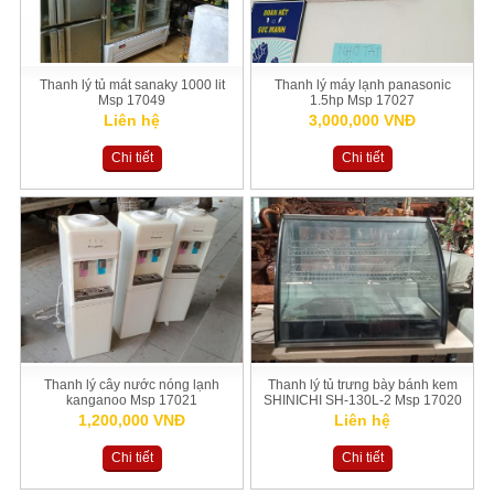
Thanh lý tủ mát sanaky 1000 lit
Thanh lý máy lạnh panasonic
Msp 17049
1.5hp Msp 17027
Liên hệ
3,000,000 VNĐ
Chi tiết
Chi tiết
Thanh lý cây nước nóng lạnh
Thanh lý tủ trưng bày bánh kem
kanganoo Msp 17021
SHINICHI SH-130L-2 Msp 17020
1,200,000 VNĐ
Liên hệ
Chi tiết
Chi tiết