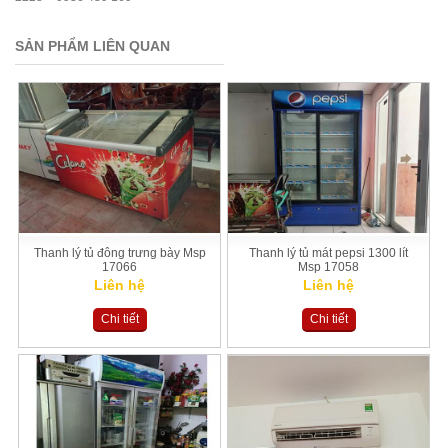
SẢN PHẨM LIÊN QUAN
Thanh lý tủ đông trưng bày Msp
Thanh lý tủ mát pepsi 1300 lít
17066
Msp 17058
Liên hệ
Liên hệ
Chi tiết
Chi tiết