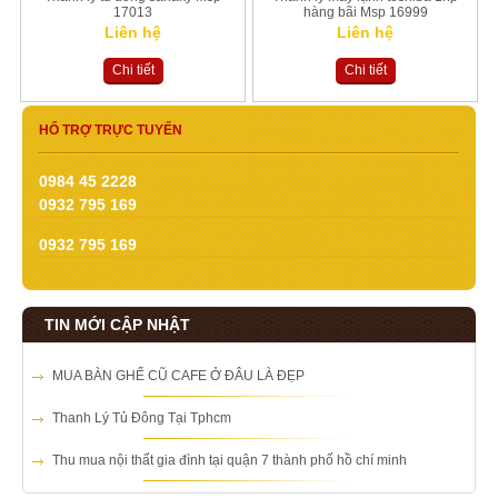
17013
hàng bãi Msp 16999
Liên hệ
Liên hệ
Chi tiết
Chi tiết
HỔ TRỢ TRỰC TUYẾN
0984 45 2228
0932 795 169
0932 795 169
TIN MỚI CẬP NHẬT
MUA BÀN GHẾ CŨ CAFE Ở ĐÂU LÀ ĐẸP
Thanh Lý Tủ Đông Tại Tphcm
Thu mua nội thất gia đình tại quận 7 thành phố hồ chí minh