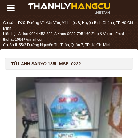
Cơ sở I : D20, Đường Võ Văn Vân, Vĩnh Lộc B, Huyện Bình Chánh, TP Hồ Chí
Minh
Liên hệ : A Hào 0984 452 228, A Khoa 0932.795.169 Zalo & Viber - Email :
thohao1984@gmail.com
Cơ Sở II: 55/3 Đường Nguyễn Thị Thập, Quận 7, TP Hồ Chí Minh
Liên hệ : Chị Liệu 0984.45.2228 - Email : thohien1987@gmail.com
TỦ LẠNH SANYO 185L MSP: 0222