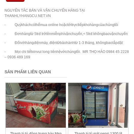
NGUYÊN TẮC BÁN VÀ VẬN CHUYỂN HÀNG TẠI
THANHLYHANGCU.NET.VN
- Quýkháchcóthểmua online hoặctớitrựctiếpkhohàngcủachúngtôi
- Đơnhàngtừ 5trđ trởlênmiễnphívậnchuyển,< 5trđ khôngbaovậnchuyển
- Đốivớihàngđiệnmáy, điệntửbảohànhtừ 1-3 tháng, khôngbaolắpđặt
- Mọi chi tiếtxinvui long liênhệvớichúngtôi. MR THỌ HÀO 0984 45 2228
– 0936 489 169
SẢN PHẨM LIÊN QUAN
Thanh lý tủ đông trưng bày Msp
Thanh lý tủ mát pepsi 1300 lít