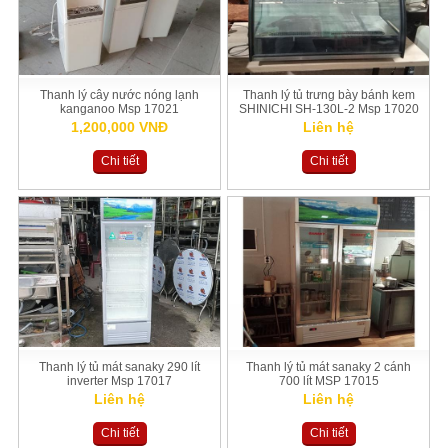
Thanh lý cây nước nóng lạnh
Thanh lý tủ trưng bày bánh kem
kanganoo Msp 17021
SHINICHI SH-130L-2 Msp 17020
1,200,000 VNĐ
Liên hệ
Chi tiết
Chi tiết
Thanh lý tủ mát sanaky 290 lít
Thanh lý tủ mát sanaky 2 cánh
inverter Msp 17017
700 lít MSP 17015
Liên hệ
Liên hệ
Chi tiết
Chi tiết