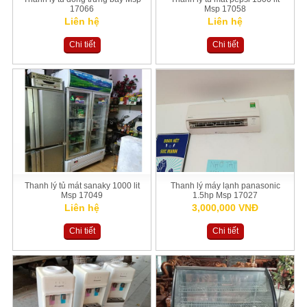
17066
Msp 17058
Liên hệ
Liên hệ
Chi tiết
Chi tiết
Thanh lý tủ mát sanaky 1000 lit
Thanh lý máy lạnh panasonic
Msp 17049
1.5hp Msp 17027
Liên hệ
3,000,000 VNĐ
Chi tiết
Chi tiết