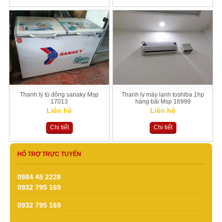
Thanh lý tủ đông sanaky Msp
Thanh ly máy lạnh toshiba 1hp
17013
hàng bãi Msp 16999
Liên hệ
Liên hệ
Chi tiết
Chi tiết
HỔ TRỢ TRỰC TUYẾN
0984 45 2228
0932 795 169
0932 795 169