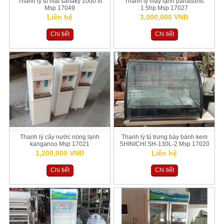
Thanh lý tủ mát sanaky 1000 lit
Thanh lý máy lạnh panasonic
Msp 17049
1.5hp Msp 17027
Liên hệ
3,000,000 VNĐ
Chi tiết
Chi tiết
Thanh lý cây nước nóng lạnh
Thanh lý tủ trưng bày bánh kem
kanganoo Msp 17021
SHINICHI SH-130L-2 Msp 17020
1,200,000 VNĐ
Liên hệ
Chi tiết
Chi tiết