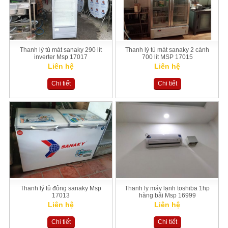
Thanh lý tủ mát sanaky 290 lít
Thanh lý tủ mát sanaky 2 cánh
inverter Msp 17017
700 lít MSP 17015
Liên hệ
Liên hệ
Chi tiết
Chi tiết
Thanh lý tủ đông sanaky Msp
Thanh ly máy lạnh toshiba 1hp
17013
hàng bãi Msp 16999
Liên hệ
Liên hệ
Chi tiết
Chi tiết