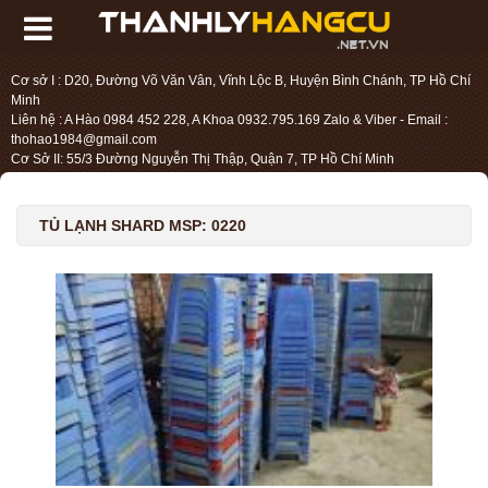
Cơ sở I : D20, Đường Võ Văn Vân, Vĩnh Lộc B, Huyện Bình Chánh, TP Hồ Chí
Minh
Liên hệ : A Hào 0984 452 228, A Khoa 0932.795.169 Zalo & Viber - Email :
thohao1984@gmail.com
Cơ Sở II: 55/3 Đường Nguyễn Thị Thập, Quận 7, TP Hồ Chí Minh
Liên hệ : Chị Liệu 0984.45.2228 - Email : thohien1987@gmail.com
TỦ LẠNH SHARD MSP: 0220