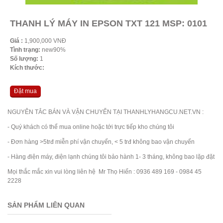
THANH LÝ MÁY IN EPSON TXT 121 MSP: 0101
Giá :
1,900,000 VNĐ
Tình trạng:
new90%
Số lượng:
1
Kích thước:
Đặt mua
NGUYÊN TẮC BÁN VÀ VẬN CHUYỂN TẠI THANHLYHANGCU.NET.VN :
- Quý khách có thể mua online hoặc tới trực tiếp kho chúng tôi
- Đơn hàng >5trđ miễn phí vận chuyển, < 5 trđ không bao vận chuyển
- Hàng điện máy, điện lạnh chúng tôi bảo hành 1- 3 tháng, không bao lặp đặt
Mọi thắc mắc xin vui lòng liên hệ Mr Thọ Hiến : 0936 489 169 - 0984 45
2228
SẢN PHẨM LIÊN QUAN