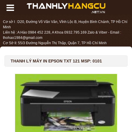
Cơ sở I : D20, Đường Võ Văn Vân, Vĩnh Lộc B, Huyện Bình Chánh, TP Hồ Chí
Minh
Liên hệ : A Hào 0984 452 228, A Khoa 0932.795.169 Zalo & Viber - Email :
thohao1984@gmail.com
Cơ Sở II: 55/3 Đường Nguyễn Thị Thập, Quận 7, TP Hồ Chí Minh
Liên hệ : Chị Liệu 0984.45.2228 - Email : thohien1987@gmail.com
THANH LÝ MÁY IN EPSON TXT 121 MSP: 0101