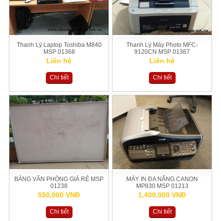
Thanh Lý Laptop Toshiba M840
Thanh Lý Máy Photo MFC-
MSP 01368
9120CN MSP 01367
Liên hệ
Liên hệ
Chi tiết
Chi tiết
BẢNG VĂN PHÒNG GIÁ RẺ MSP
MÁY IN ĐA NĂNG CANON
01238
MP830 MSP 01213
550,000 VNĐ
1,400,000 VNĐ
Chi tiết
Chi tiết