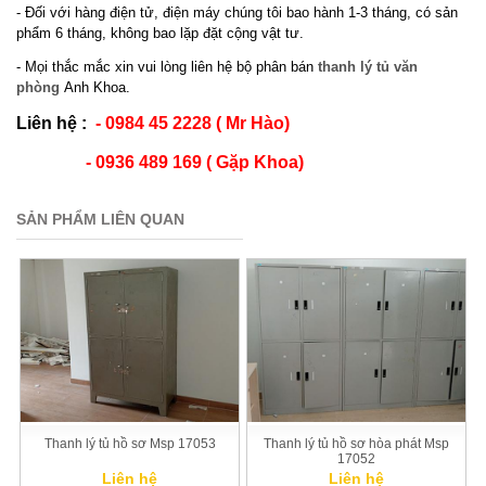
- Đối với hàng điện tử, điện máy chúng tôi bao hành 1-3 tháng, có sản
phẩm 6 tháng, không bao lặp đặt cộng vật tư.
- Mọi thắc mắc xin vui lòng liên hệ bộ phân bán
thanh lý tủ văn
phòng
Anh Khoa
.
Liên hệ :
- 0984 45 2228 ( Mr Hào)
- 0936 489 169 ( Gặp Khoa)
SẢN PHẨM LIÊN QUAN
Thanh lý tủ hồ sơ Msp 17053
Thanh lý tủ hồ sơ hòa phát Msp
17052
Liên hệ
Liên hệ