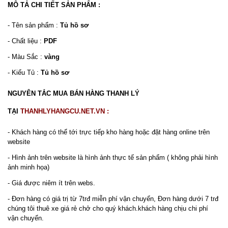
MÔ TẢ CHI TIẾT SẢN PHẨM :
- Tên sản phẩm :
Tủ hồ sơ
- Chất liệu :
PDF
- Màu Sắc :
vàng
- Kiểu Tủ :
Tủ hồ sơ
NGUYÊN TẮC MUA BÁN HÀNG THANH LÝ
TẠI
THANHLYHANGCU.NET.VN :
- Khách hàng có thể tới trực tiếp kho hàng hoặc đặt hàng online trên
website
- Hình ảnh trên website là hình ảnh thực tế sản phẩm ( không phải hình
ảnh minh họa)
- Giá được niêm ít trên webs.
- Đơn hàng có giá trị từ 7trđ miễn phí vận chuyển, Đơn hàng dưới 7 trđ
chúng tôi thuê xe giá rẻ chở cho quý khách.khách hàng chịu chi phí
vận chuyển.