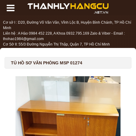
Cơ sở I : D20, Đường Võ Văn Vân, Vĩnh Lộc B, Huyện Bình Chánh, TP Hồ Chí
Minh
Liên hệ : A Hào 0984 452 228, A Khoa 0932.795.169 Zalo & Viber - Email :
thohao1984@gmail.com
Cơ Sở II: 55/3 Đường Nguyễn Thị Thập, Quận 7, TP Hồ Chí Minh
Liên hệ : Chị Liệu 0984.45.2228 - Email : thohien1987@gmail.com
TỦ HỒ SƠ VĂN PHÒNG MSP 01274