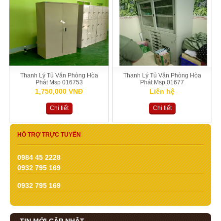
Thanh Lý Tủ Văn Phòng Hòa
Thanh Lý Tủ Văn Phòng Hòa
Phát Msp 016753
Phát Msp 01677
1,750,000 VNĐ
Liên hệ
Chi tiết
Chi tiết
HỔ TRỢ TRỰC TUYẾN
0984 45 2228
0932 795 169
0932 795 169