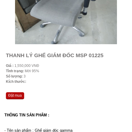
THANH LÝ GHẾ GIÁM ĐỐC MSP 01225
Giá :
1,550,000 VNĐ
Tình trạng:
Mới 95%
Số lượng:
3
Kích thước:
Đặt mua
THÔNG TIN SẢN PHẨM :
- Tên sản phẩm : Ghế giám đóc gamma