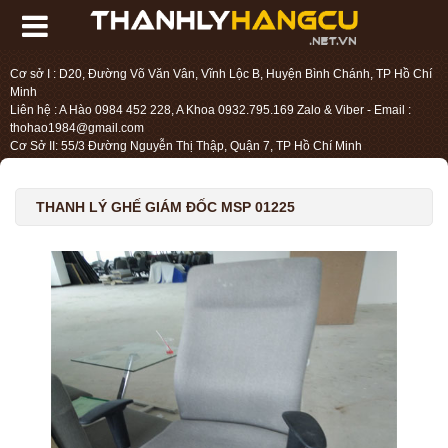
Cơ sở I : D20, Đường Võ Văn Vân, Vĩnh Lộc B, Huyện Bình Chánh, TP Hồ Chí
Minh
Liên hệ : A Hào 0984 452 228, A Khoa 0932.795.169 Zalo & Viber - Email :
thohao1984@gmail.com
Cơ Sở II: 55/3 Đường Nguyễn Thị Thập, Quận 7, TP Hồ Chí Minh
Liên hệ : Chị Liệu 0984.45.2228 - Email : thohien1987@gmail.com
THANH LÝ GHẾ GIÁM ĐỐC MSP 01225