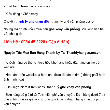
- Chất liệu : Nệm vải bố cao cấp
- Kiểu dáng : Chân xoay
Chuyên
thanh lý ghế giám đốc
, thanh lý ghế văn phòng giá rẻ
Nọi người có nhu cầu mua bán
ghế xoay văn phòng
. Vui lòng liên hệ
với chúng tôi.
Liên Hệ : 0984 45 2228 ( Gặp A Hào)
Nguyên Tắc Mua Bán Hàng Thanh Lý Tại Thanhlyhangcu.net.vn :
- Khách hàng có thể tới trực tiếp kho hàng hoặc đặt hàng online trên
website
- Hình ảnh trên website là hình ảnh thực tế sản phẩm ( không phải hình
ảnh minh họa)
- Giá được niêm ít trên webs.
thanh lý ghế xoay văn phòng
- Đơn hàng có giá trị từ 7trđ miễn phí vận chuyển, Đơn hàng dưới 7 trđ
chúng tôi thuê xe giá rẻ chở cho quý khách.khách hàng chịu chi phí
vận chuyển.