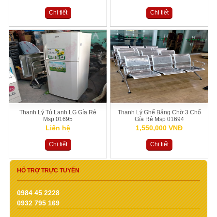
Chi tiết
Chi tiết
Thanh Lý Tủ Lạnh LG Gía Rẻ
Thanh Lý Ghế Băng Chờ 3 Chổ
Msp 01695
Gía Rẻ Msp 01694
Liên hệ
1,550,000 VNĐ
Chi tiết
Chi tiết
HỔ TRỢ TRỰC TUYẾN
0984 45 2228
0932 795 169