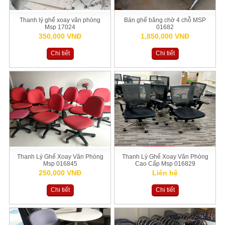
Thanh lý ghế xoay văn phòng
Bán ghế băng chờ 4 chỗ MSP
Msp 17024
01682
350,000 VNĐ
1,850,000 VNĐ
Chi tiết
Chi tiết
Thanh Lý Ghế Xoay Văn Phòng
Thanh Lý Ghế Xoay Văn Phòng
Msp 016845
Cao Cấp Msp 016829
250,000 VNĐ
Liên hệ
Chi tiết
Chi tiết