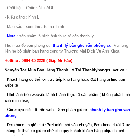
- Chất liệu : Chân sắt + ADF
- Kiểu dáng : hình L
- Màu sắc : xem thực tế trên hình
-
Note
: sản phẩm là hình ảnh thức tế cần thanh lý.
Thu mua đồ văn phòng cũ,
thanh lý bàn ghế văn phòng cũ
. Vui lòng
liên hệ bộ phận bán hàng công ty Thương Mại Dịch Vụ Anh Khoa.
Hotline : 0984 45 2228 ( Gặp Mr Hào)
Nguyên Tắc Mua Bán Hàng Thanh Lý Tại Thanhlyhangcu.net.vn :
- Khách hàng có thể tới trực tiếp kho hàng hoặc đặt hàng online trên
website
- Hình ảnh trên website là hình ảnh thực tế sản phẩm ( không phải hình
ảnh minh họa)
- Giá được niêm ít trên webs. Sản phẩm giá rẻ :
thanh ly ban ghe van
phong
- Đơn hàng có giá trị từ 7trđ miễn phí vận chuyển, Đơn hàng dưới 7 trđ
chúng tôi thuê xe giá rẻ chở cho quý khách.khách hàng chịu chi phí