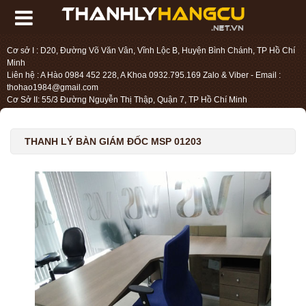
Cơ sở I : D20, Đường Võ Văn Vân, Vĩnh Lộc B, Huyện Bình Chánh, TP Hồ Chí
Minh
Liên hệ : A Hào 0984 452 228, A Khoa 0932.795.169 Zalo & Viber - Email :
thohao1984@gmail.com
Cơ Sở II: 55/3 Đường Nguyễn Thị Thập, Quận 7, TP Hồ Chí Minh
Liên hệ : Chị Liệu 0984.45.2228 - Email : thohien1987@gmail.com
THANH LÝ BÀN GIÁM ĐỐC MSP 01203