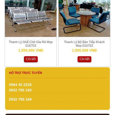
Thanh Lý Ghế Chờ Gía Rẻ Msp
Thanh Lý Bộ Bàn Tiếp Khách
016703
Msp 016702
1,550,000 VNĐ
1,500,000 VNĐ
Chi tiết
Chi tiết
HỔ TRỢ TRỰC TUYẾN
0984 45 2228
0932 795 169
0932 795 169