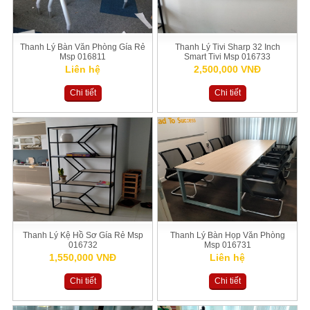
Thanh Lý Bàn Văn Phòng Gía Rẻ
Thanh Lý Tivi Sharp 32 Inch
Msp 016811
Smart Tivi Msp 016733
Liên hệ
2,500,000 VNĐ
Chi tiết
Chi tiết
Thanh Lý Kệ Hồ Sơ Gía Rẻ Msp
Thanh Lý Bàn Họp Văn Phòng
016732
Msp 016731
1,550,000 VNĐ
Liên hệ
Chi tiết
Chi tiết