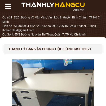
Cơ sở I : D20, Đường Võ Văn Vân, Vĩnh Lộc B, Huyện Bình Chánh, TP Hồ Chí
Minh
Liên hệ : A Hào 0984 452 228, A Khoa 0932.795.169 Zalo & Viber - Email :
thohao1984@gmail.com
Cơ Sở II: 55/3 Đường Nguyễn Thị Thập, Quận 7, TP Hồ Chí Minh
Liên hệ : Chị Liệu 0984.45.2228 - Email : thohien1987@gmail.com
THANH LÝ BÀN VĂN PHÒNG HỘC LỮNG MSP 01171