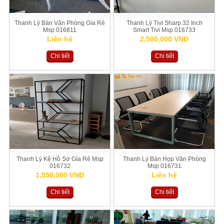
Thanh Lý Bàn Văn Phòng Gía Rẻ
Thanh Lý Tivi Sharp 32 Inch
Msp 016811
Smart Tivi Msp 016733
Liên hệ
2,500,000 VNĐ
Chi tiết
Chi tiết
Thanh Lý Kệ Hồ Sơ Gía Rẻ Msp
Thanh Lý Bàn Họp Văn Phòng
016732
Msp 016731
1,550,000 VNĐ
Liên hệ
Chi tiết
Chi tiết