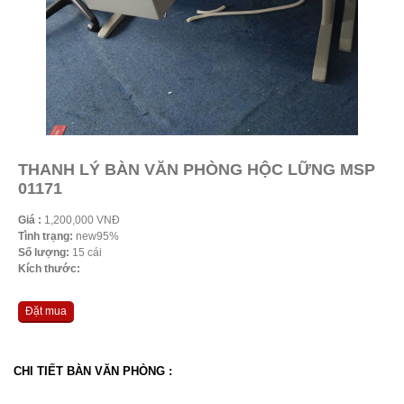
THANH LÝ BÀN VĂN PHÒNG HỘC LỮNG MSP
01171
Giá :
1,200,000 VNĐ
Tình trạng:
new95%
Số lượng:
15 cái
Kích thước:
Đặt mua
CHI TIẾT BÀN VĂN PHÒNG :