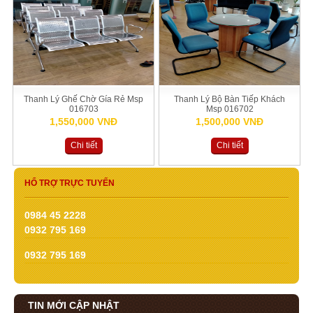
Thanh Lý Ghế Chờ Gía Rẻ Msp
Thanh Lý Bộ Bàn Tiếp Khách
016703
Msp 016702
1,550,000 VNĐ
1,500,000 VNĐ
Chi tiết
Chi tiết
HỔ TRỢ TRỰC TUYẾN
0984 45 2228
0932 795 169
0932 795 169
TIN MỚI CẬP NHẬT