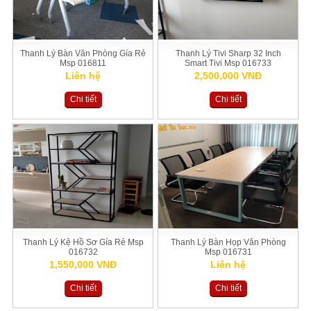
Thanh Lý Bàn Văn Phòng Gía Rẻ
Thanh Lý Tivi Sharp 32 Inch
Msp 016811
Smart Tivi Msp 016733
Liên hệ
2,500,000 VNĐ
Chi tiết
Chi tiết
Thanh Lý Kệ Hồ Sơ Gía Rẻ Msp
Thanh Lý Bàn Họp Văn Phòng
016732
Msp 016731
1,550,000 VNĐ
Liên hệ
Chi tiết
Chi tiết