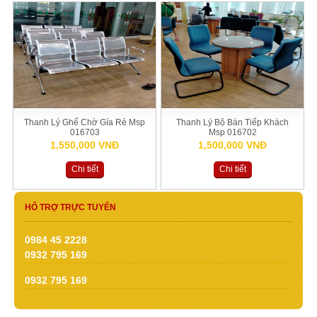
Thanh Lý Ghế Chờ Gía Rẻ Msp
Thanh Lý Bộ Bàn Tiếp Khách
016703
Msp 016702
1,550,000 VNĐ
1,500,000 VNĐ
Chi tiết
Chi tiết
HỔ TRỢ TRỰC TUYẾN
0984 45 2228
0932 795 169
0932 795 169