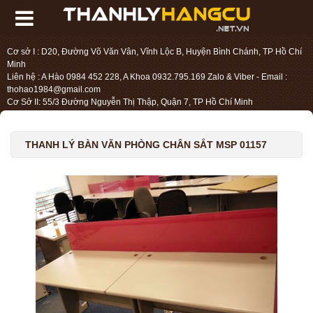
Cơ sở I : D20, Đường Võ Văn Vân, Vĩnh Lộc B, Huyện Bình Chánh, TP Hồ Chí
Minh
Liên hệ : A Hào 0984 452 228, A Khoa 0932.795.169 Zalo & Viber - Email :
thohao1984@gmail.com
Cơ Sở II: 55/3 Đường Nguyễn Thị Thập, Quận 7, TP Hồ Chí Minh
Liên hệ : Chị Liệu 0984.45.2228 - Email : thohien1987@gmail.com
THANH LÝ BÀN VĂN PHÒNG CHÂN SẮT MSP 01157