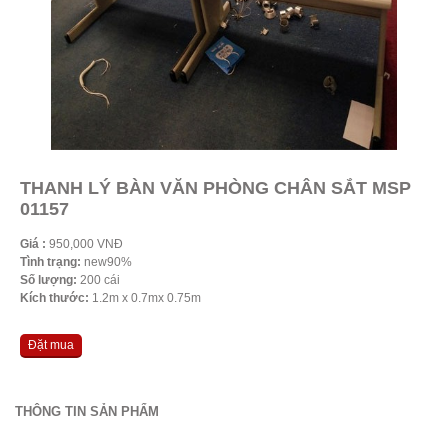
THANH LÝ BÀN VĂN PHÒNG CHÂN SẮT MSP
01157
Giá :
950,000 VNĐ
Tình trạng:
new90%
Số lượng:
200 cái
Kích thước:
1.2m x 0.7mx 0.75m
Đặt mua
THÔNG TIN SẢN PHẨM