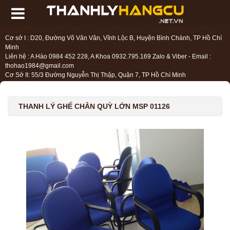
Cơ sở I : D20, Đường Võ Văn Vân, Vĩnh Lộc B, Huyện Bình Chánh, TP Hồ Chí
Minh
Liên hệ : A Hào 0984 452 228, A Khoa 0932.795.169 Zalo & Viber - Email :
thohao1984@gmail.com
Cơ Sở II: 55/3 Đường Nguyễn Thị Thập, Quận 7, TP Hồ Chí Minh
Liên hệ : Chị Liệu 0984.45.2228 - Email : thohien1987@gmail.com
THANH LÝ GHẾ CHÂN QUỲ LỚN MSP 01126