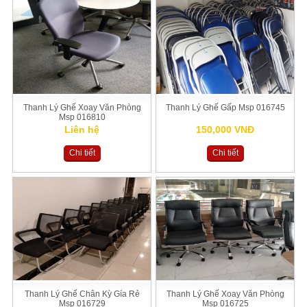
Thanh Lý Ghế Xoay Văn Phòng
Thanh Lý Ghế Gấp Msp 016745
Msp 016810
Liên hệ
150,000 VNĐ
Chi tiết
Chi tiết
Thanh Lý Ghế Chân Kỳ Gía Rẻ
Thanh Lý Ghế Xoay Văn Phòng
Msp 016729
Msp 016725