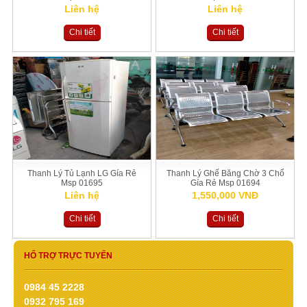
Liên hệ
Liên hệ
Chi tiết
Chi tiết
Thanh Lý Tủ Lạnh LG Gía Rẻ
Thanh Lý Ghế Băng Chờ 3 Chổ
Msp 01695
Gía Rẻ Msp 01694
Liên hệ
1,550,000 VNĐ
Chi tiết
Chi tiết
HỔ TRỢ TRỰC TUYẾN
0984 45 2228
0932 795 169