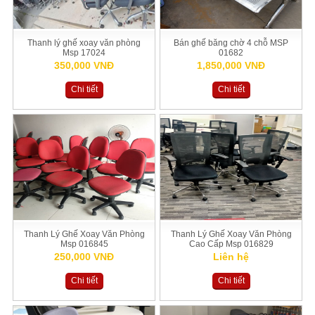
Thanh lý ghế xoay văn phòng
Bán ghế băng chờ 4 chỗ MSP
Msp 17024
01682
350,000 VNĐ
1,850,000 VNĐ
Chi tiết
Chi tiết
Thanh Lý Ghế Xoay Văn Phòng
Thanh Lý Ghế Xoay Văn Phòng
Msp 016845
Cao Cấp Msp 016829
250,000 VNĐ
Liên hệ
Chi tiết
Chi tiết