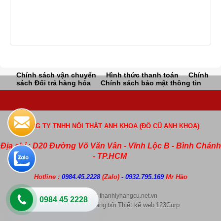
Chính sách vận chuyển
Hình thức thanh toán
Chính
sách Đổi trả hàng hóa
Chính sách bảo mật thông tin
CÔNG TY TNHH NỘI THẤT ANH KHOA (ĐỒ CŨ ANH KHOA)
Địa chỉ : D20 Đường Võ Văn Vân - Vĩnh Lộc B - Bình Chánh
- TP.HCM
Hotline :
0984.45.2228
(Zalo)
- 0932.795.169
Mr Hào
Copyright by thanhlyhangcu.net.vn
0984 45 2228
Thiết kế web bán hàng
Thiết kế web
123Corp
bởi