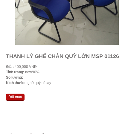
THANH LÝ GHẾ CHÂN QUỲ LỚN MSP 01126
Giá :
400,000 VNĐ
Tình trạng:
new90%
Số lượng:
Kích thước:
ghế quỳ có tay
Đặt mua