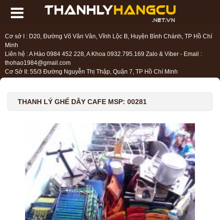
Cơ sở I : D20, Đường Võ Văn Vân, Vĩnh Lộc B, Huyện Bình Chánh, TP Hồ Chí
Minh
Liên hệ : A Hào 0984 452 228, A Khoa 0932.795.169 Zalo & Viber - Email :
thohao1984@gmail.com
Cơ Sở II: 55/3 Đường Nguyễn Thị Thập, Quận 7, TP Hồ Chí Minh
Liên hệ : Chị Liệu 0984.45.2228 - Email : thohien1987@gmail.com
THANH LÝ GHẾ DÂY CAFE MSP: 00281