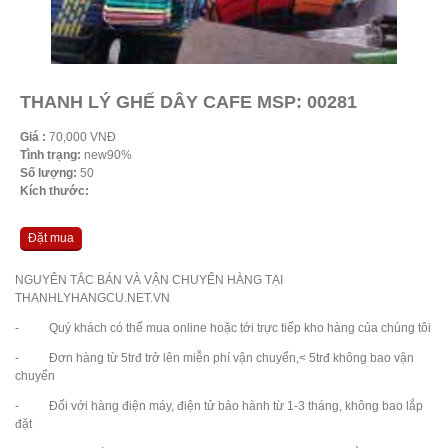
THANH LÝ GHẾ DÂY CAFE MSP: 00281
Giá :
70,000 VNĐ
Tình trạng:
new90%
Số lượng:
50
Kích thước:
Đặt mua
NGUYÊN TẮC BÁN VÀ VẬN CHUYỂN HÀNG TẠI
THANHLYHANGCU.NET.VN
- Quý khách có thể mua online hoặc tới trực tiếp kho hàng của chúng tôi
- Đơn hàng từ 5trđ trở lên miễn phí vận chuyển,< 5trđ không bao vận
chuyển
- Đối với hàng điện máy, điện tử bảo hành từ 1-3 tháng, không bao lắp
đặt