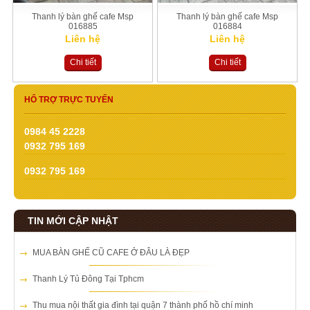
Thanh lý bàn ghế cafe Msp
Thanh lý bàn ghế cafe Msp
016885
016884
Liên hệ
Liên hệ
Chi tiết
Chi tiết
HỔ TRỢ TRỰC TUYẾN
0984 45 2228
0932 795 169
0932 795 169
TIN MỚI CẬP NHẬT
MUA BÀN GHẾ CŨ CAFE Ở ĐÂU LÀ ĐẸP
Thanh Lý Tủ Đông Tại Tphcm
Thu mua nội thất gia đình tại quận 7 thành phố hồ chí minh