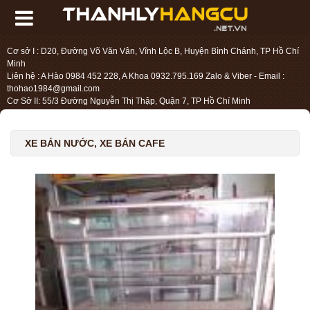
Cơ sở I : D20, Đường Võ Văn Vân, Vĩnh Lộc B, Huyện Bình Chánh, TP Hồ Chí
Minh
Liên hệ : A Hào 0984 452 228, A Khoa 0932.795.169 Zalo & Viber - Email :
thohao1984@gmail.com
Cơ Sở II: 55/3 Đường Nguyễn Thị Thập, Quận 7, TP Hồ Chí Minh
Liên hệ : Chị Liệu 0984.45.2228 - Email : thohien1987@gmail.com
XE BÁN NƯỚC, XE BÁN CAFE