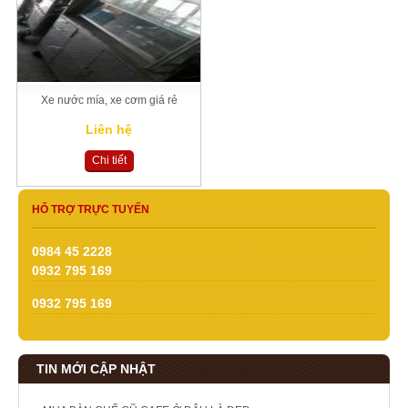
Xe nước mía, xe cơm giá rẻ
Liên hệ
Chi tiết
HỔ TRỢ TRỰC TUYẾN
0984 45 2228
0932 795 169
0932 795 169
TIN MỚI CẬP NHẬT