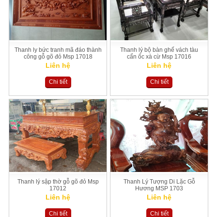
Thanh ly bức tranh mã đáo thành
Thanh lý bộ bàn ghế vách tàu
công gỗ gõ đỏ Msp 17018
cẩn ốc xà cừ Msp 17016
Liên hệ
Liên hệ
Chi tiết
Chi tiết
Thanh lý sập thờ gỗ gõ đỏ Msp
Thanh Lý Tượng Di Lặc Gỗ
17012
Hương MSP 1703
Liên hệ
Liên hệ
Chi tiết
Chi tiết