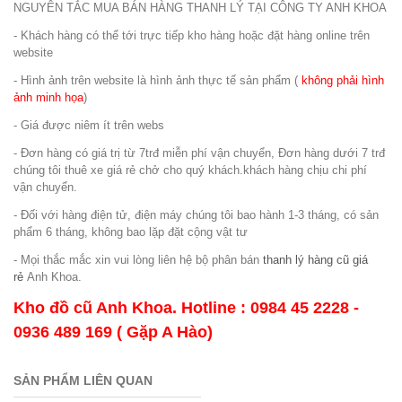
NGUYÊN TẮC MUA BÁN HÀNG THANH LÝ TẠI CÔNG TY ANH KHOA
- Khách hàng có thể tới trực tiếp kho hàng hoặc đặt hàng online trên
website
- Hình ảnh trên website là hình ảnh thực tế sản phẩm (
không phải hình
ảnh minh họa
)
- Giá được niêm ít trên webs
- Đơn hàng có giá trị từ 7trđ miễn phí vận chuyển, Đơn hàng dưới 7 trđ
chúng tôi thuê xe giá rẻ chở cho quý khách.khách hàng chịu chi phí
vận chuyển.
- Đối với hàng điện tử, điện máy chúng tôi bao hành 1-3 tháng, có sản
phẩm 6 tháng, không bao lặp đặt cộng vật tư
- Mọi thắc mắc xin vui lòng liên hệ bộ phân bán
thanh lý hàng cũ
giá
rẻ
Anh Khoa.
Kho đồ cũ Anh Khoa. Hotline : 0984 45 2228 -
0936 489 169 ( Gặp A Hào)
SẢN PHẨM LIÊN QUAN