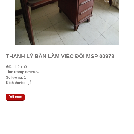
THANH LÝ BÀN LÀM VIỆC ĐÔI MSP 00978
Giá :
Liên hệ
Tình trạng:
new90%
Số lượng:
1
Kích thước:
gỗ
Đặt mua