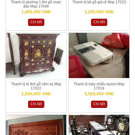
Thanh lý giường 1.8m gỗ xoan
Thanh lý kệ gỗ giá rẻ Msp 17023
đào Msp 17048
1,850,000 VNĐ
1,200,000 VNĐ
Chi tiết
Chi tiết
Thanh lý tủ thờ gỗ căm xe Msp
Thanh lý máy chiếu epson Msp
17022
17019
2,500,000 VNĐ
3,500,000 VNĐ
Chi tiết
Chi tiết