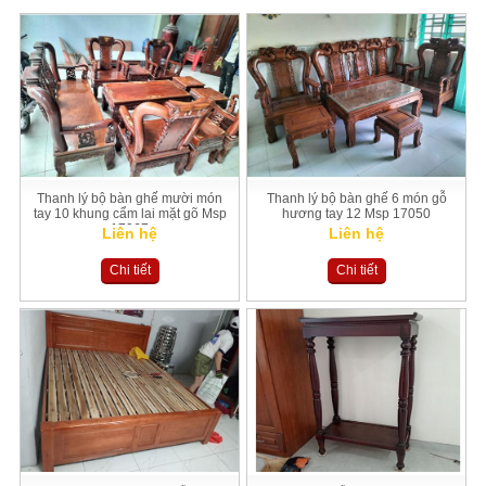
Thanh lý bộ bàn ghế mười món
Thanh lý bộ bàn ghế 6 món gỗ
tay 10 khung cẩm lai mặt gõ Msp
hương tay 12 Msp 17050
17067
Liên hệ
Liên hệ
Chi tiết
Chi tiết