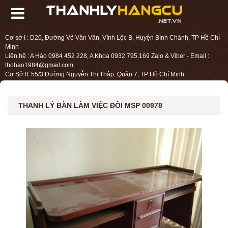
Cơ sở I : D20, Đường Võ Văn Vân, Vĩnh Lộc B, Huyện Bình Chánh, TP Hồ Chí
Minh
Liên hệ : A Hào 0984 452 228, A Khoa 0932.795.169 Zalo & Viber - Email :
thohao1984@gmail.com
Cơ Sở II: 55/3 Đường Nguyễn Thị Thập, Quận 7, TP Hồ Chí Minh
Liên hệ : Chị Liệu 0984.45.2228 - Email : thohien1987@gmail.com
THANH LÝ BÀN LÀM VIỆC ĐÔI MSP 00978