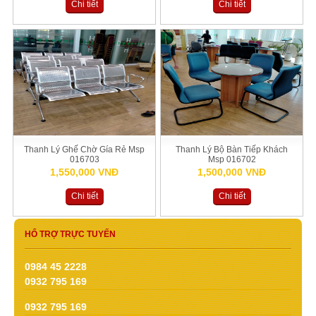
Chi tiết
Chi tiết
Thanh Lý Ghế Chờ Gía Rẻ Msp
Thanh Lý Bộ Bàn Tiếp Khách
016703
Msp 016702
1,550,000 VNĐ
1,500,000 VNĐ
Chi tiết
Chi tiết
HỔ TRỢ TRỰC TUYẾN
0984 45 2228
0932 795 169
0932 795 169