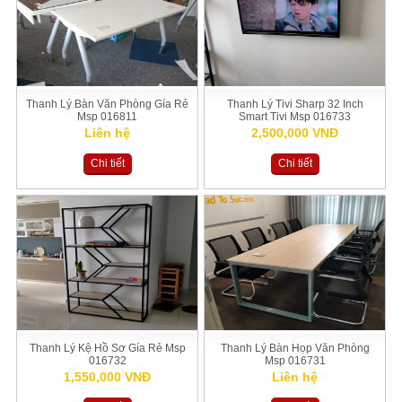
Thanh Lý Bàn Văn Phòng Gía Rẻ
Thanh Lý Tivi Sharp 32 Inch
Msp 016811
Smart Tivi Msp 016733
Liên hệ
2,500,000 VNĐ
Chi tiết
Chi tiết
Thanh Lý Kệ Hồ Sơ Gía Rẻ Msp
Thanh Lý Bàn Họp Văn Phòng
016732
Msp 016731
1,550,000 VNĐ
Liên hệ