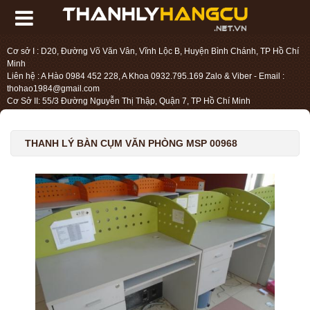
Cơ sở I : D20, Đường Võ Văn Vân, Vĩnh Lộc B, Huyện Bình Chánh, TP Hồ Chí
Minh
Liên hệ : A Hào 0984 452 228, A Khoa 0932.795.169 Zalo & Viber - Email :
thohao1984@gmail.com
Cơ Sở II: 55/3 Đường Nguyễn Thị Thập, Quận 7, TP Hồ Chí Minh
Liên hệ : Chị Liệu 0984.45.2228 - Email : thohien1987@gmail.com
THANH LÝ BÀN CỤM VĂN PHÒNG MSP 00968