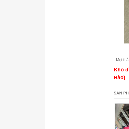
- Mọi th
Kho đồ
Hào)
SẢN PH