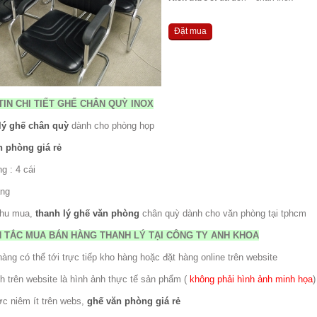
Đặt mua
IN CHI TIẾT GHẾ CHÂN QUỲ INOX
lý ghế chân quỳ
dành cho phòng họp
n phòng giá rẻ
g : 4 cái
ạng
thu mua,
thanh lý ghế văn phòng
chân quỳ dành cho văn phòng tại tphcm
 TẮC MUA BÁN HÀNG THANH LÝ TẠI CÔNG TY ANH KHOA
àng có thể tới trực tiếp kho hàng hoặc đặt hàng online trên website
h trên website là hình ảnh thực tế sản phẩm (
không phải hình ảnh minh họa
)
ợc niêm ít trên webs,
ghế văn phòng giá rẻ