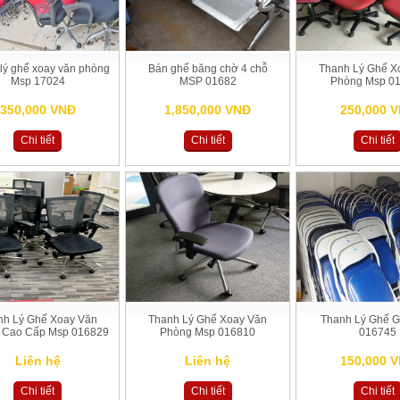
lý ghế xoay văn phòng
Bán ghế băng chờ 4 chỗ
Thanh Lý Ghế X
Msp 17024
MSP 01682
Phòng Msp 0
350,000 VNĐ
1,850,000 VNĐ
250,000 
Chi tiết
Chi tiết
Chi tiết
nh Lý Ghế Xoay Văn
Thanh Lý Ghế Xoay Văn
Thanh Lý Ghế 
 Cao Cấp Msp 016829
Phòng Msp 016810
016745
Liên hệ
Liên hệ
150,000 
Chi tiết
Chi tiết
Chi tiết