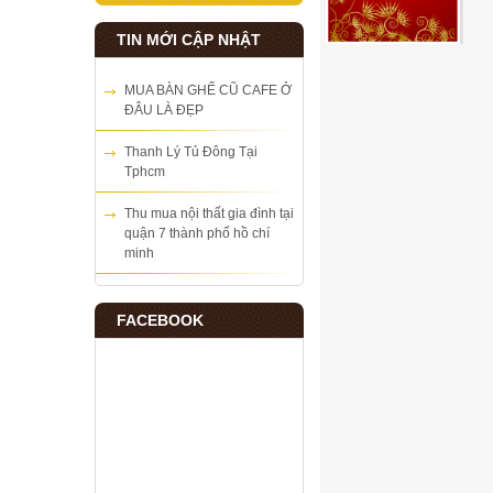
TIN MỚI CẬP NHẬT
MUA BÀN GHẾ CŨ CAFE Ở
ĐÂU LÀ ĐẸP
Thanh Lý Tủ Đông Tại
Tphcm
Thu mua nội thất gia đình tại
quận 7 thành phố hồ chí
minh
FACEBOOK