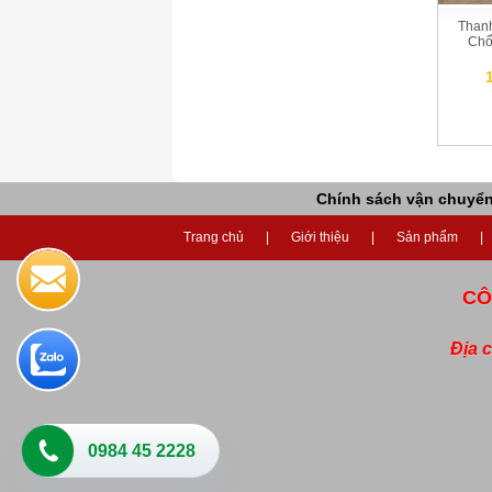
Than
Chổ
Chính sách vận chuyể
Trang chủ
Giới thiệu
Sản phẩm
CÔ
Địa 
0984 45 2228