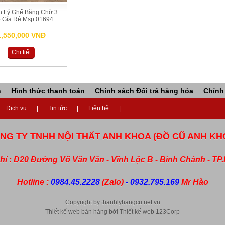
h Lý Ghế Băng Chờ 3
 Gía Rẻ Msp 01694
1,550,000 VNĐ
Chi tiết
n
Hình thức thanh toán
Chính sách Đổi trả hàng hóa
Chính
Dịch vụ
Tin tức
Liên hệ
NG TY TNHH NỘI THẤT ANH KHOA (ĐỒ CŨ ANH KH
chỉ : D20 Đường Võ Văn Vân - Vĩnh Lộc B - Bình Chánh - T
Hotline :
0984.45.2228
(Zalo)
- 0932.795.169
Mr Hào
Copyright by thanhlyhangcu.net.vn
Thiết kế web bán hàng
bởi
Thiết kế web
123Corp