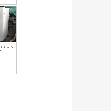
LG Gía Rẻ
5
ệ