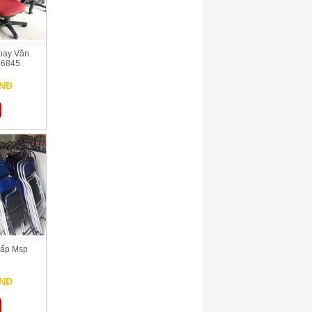
oay Văn
16845
VNĐ
Gấp Msp
VNĐ