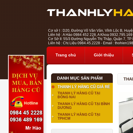
Cơ sở I : D20, Đường Võ Văn Vân, Vĩnh Lộc B, Huyệ
Liên hệ : A Hào 0984 452 228, A Khoa 0932.795.169
Cơ Sở II: 55/3 Đường Nguyễn Thị Thập, Quận 7, TP H
Liên hệ : Chị Liệu 0984.45.2228 - Email : thohien
Trang chủ
Giới thiệu
DANH MỤC SẢN PHẨM
THA
THANH LÝ HÀNG CŨ GIÁ RẺ
THANH LÝ HÀNG CŨ TẠI
ĐỒNG NAI
THANH LÝ HÀNG CŨ TẠI BÌNH
DƯƠNG
THANH LÝ HÀNG CŨ TẠI
TPHCM