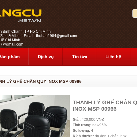
n Bình Chánh, TP Hồ Chí Minh
 Zalo & Viber - Email : thohao1984@gmail.com
ồ Chí Minh
1987@gmail.com
Sản phẩm
Dịch vụ
Tin tức
Liên hệ
NH LÝ GHẾ CHÂN QUỲ INOX MSP 00966
THANH LÝ GHẾ CHÂN 
INOX MSP 00966
Giá :
420,000 VNĐ
Tình trạng:
new95%
Số lượng:
4
Kích thước:
da đen + chân Inox