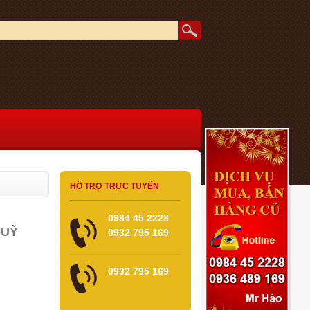
HỔ TRỢ TRỰC TUYẾN
0984 45 2228
QUỲ
0932 795 169
0932 795 169