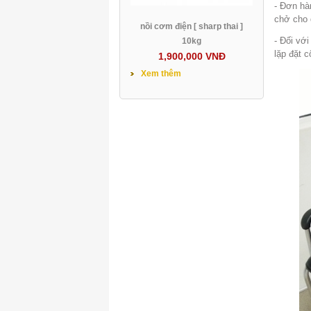
- Đơn hàn
chở cho 
nồi cơm điện [ sharp thai ]
- Đối vớ
10kg
lặp đặt c
1,900,000 VNĐ
Xem thêm