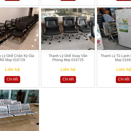
 Lý Ghế Chân Kỳ Gía
Thanh Lý Ghế Xoay Văn
Thanh Lý Tủ Lạnh 
Rẻ Msp 016729
Phòng Msp 016725
Msp 0169
Liên hệ
Liên hệ
Liên h
Chi tiết
Chi tiết
Chi tiết