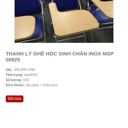
THANH LÝ GHẾ HỌC SINH CHÂN INOX MSP
00925
Giá :
300,000 VNĐ
Tình trạng:
new95%
Số lượng:
100
Kích thước:
da xanh + chân inox
Đặt mua