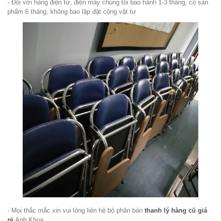
- Đối với hàng điện tử, điện máy chúng tôi bao hành 1-3 tháng, có sản
phẩm 6 tháng, không bao lặp đặt cộng vật tư
- Mọi thắc mắc xin vui lòng liên hệ bộ phân bán
thanh lý hàng cũ giá
rẻ
Anh Khoa.