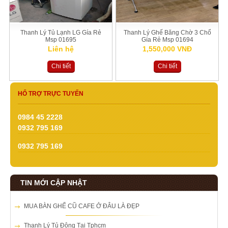
Thanh Lý Tủ Lạnh LG Gía Rẻ
Thanh Lý Ghế Băng Chờ 3 Chổ
Msp 01695
Gía Rẻ Msp 01694
Liên hệ
1,550,000 VNĐ
Chi tiết
Chi tiết
HỔ TRỢ TRỰC TUYẾN
0984 45 2228
0932 795 169
0932 795 169
TIN MỚI CẬP NHẬT
MUA BÀN GHẾ CŨ CAFE Ở ĐÂU LÀ ĐẸP
Thanh Lý Tủ Đông Tại Tphcm