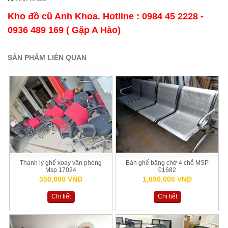
Kho đồ cũ Anh Khoa. Hotline : 0984 45 2228 -
0936 489 169 ( Gặp A Hào)
SẢN PHẨM LIÊN QUAN
Thanh lý ghế xoay văn phòng
Bán ghế băng chờ 4 chỗ MSP
Msp 17024
01682
350,000 VNĐ
1,850,000 VNĐ
Chi tiết
Chi tiết