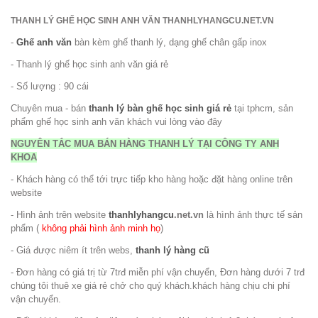
THANH LÝ GHẾ HỌC SINH ANH VĂN THANHLYHANGCU.NET.VN
-
Ghế anh văn
bàn kèm ghế thanh lý, dạng ghế chân gấp inox
- Thanh lý ghế học sinh anh văn giá rẻ
- Số lượng : 90 cái
Chuyên mua - bán
thanh lý bàn ghế học sinh giá rẻ
tại tphcm, sản
phẩm ghế học sinh anh văn khách vui lòng vào đây
NGUYÊN TẮC MUA BÁN HÀNG THANH LÝ TẠI CÔNG TY ANH
KHOA
- Khách hàng có thể tới trực tiếp kho hàng hoặc đặt hàng online trên
website
- Hình ảnh trên website
thanhlyhangcu
.net.vn
là hình ảnh thực tế sản
phẩm (
không phải hình ảnh minh họ
)
- Giá được niêm ít trên webs,
thanh lý hàng cũ
- Đơn hàng có giá trị từ 7trđ miễn phí vận chuyển, Đơn hàng dưới 7 trđ
chúng tôi thuê xe giá rẻ chở cho quý khách.khách hàng chịu chi phí
vận chuyển.