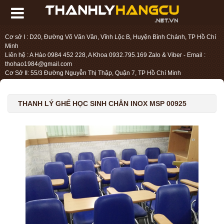
Cơ sở I : D20, Đường Võ Văn Vân, Vĩnh Lộc B, Huyện Bình Chánh, TP Hồ Chí
Minh
Liên hệ : A Hào 0984 452 228, A Khoa 0932.795.169 Zalo & Viber - Email :
thohao1984@gmail.com
Cơ Sở II: 55/3 Đường Nguyễn Thị Thập, Quận 7, TP Hồ Chí Minh
Liên hệ : Chị Liệu 0984.45.2228 - Email : thohien1987@gmail.com
THANH LÝ GHẾ HỌC SINH CHÂN INOX MSP 00925