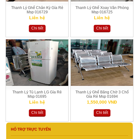
Thanh Lý Ghế Chân Kỳ Gía Rẻ
Thanh Lý Ghế Xoay Văn Phòng
Msp 016729
Msp 016725
Liên hệ
Liên hệ
Chi tiết
Chi tiết
Thanh Lý Tủ Lạnh LG Gía Rẻ
Thanh Lý Ghế Băng Chờ 3 Chổ
Msp 01695
Gía Rẻ Msp 01694
Liên hệ
1,550,000 VNĐ
Chi tiết
Chi tiết
HỔ TRỢ TRỰC TUYẾN