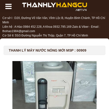
Cơ sở I : D20, Đường Võ Văn Vân, Vĩnh Lộc B, Huyện Bình Chánh, TP Hồ Chí
Minh
Liên hệ : A Hào 0984 452 228, A Khoa 0932.795.169 Zalo & Viber - Email :
thohao1984@gmail.com
Cơ Sở II: 55/3 Đường Nguyễn Thị Thập, Quận 7, TP Hồ Chí Minh
Liên hệ : Chị Liệu 0984.45.2228 - Email : thohien1987@gmail.com
THANH LÝ MÁY NƯỚC NÓNG MỚI MSP : 00909