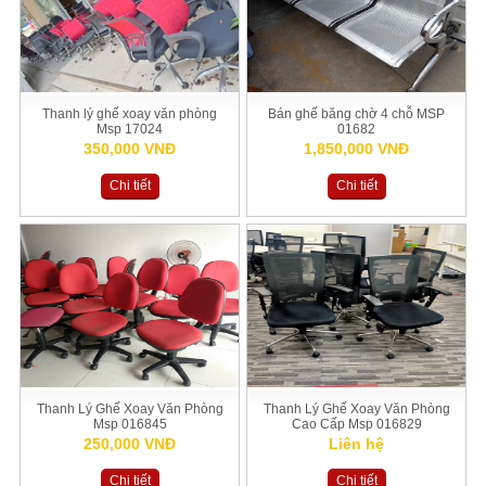
Thanh lý ghế xoay văn phòng
Bán ghế băng chờ 4 chỗ MSP
Msp 17024
01682
350,000 VNĐ
1,850,000 VNĐ
Chi tiết
Chi tiết
Thanh Lý Ghế Xoay Văn Phòng
Thanh Lý Ghế Xoay Văn Phòng
Msp 016845
Cao Cấp Msp 016829
250,000 VNĐ
Liên hệ
Chi tiết
Chi tiết