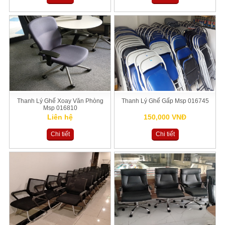
Thanh Lý Ghế Xoay Văn Phòng
Thanh Lý Ghế Gấp Msp 016745
Msp 016810
Liên hệ
150,000 VNĐ
Chi tiết
Chi tiết