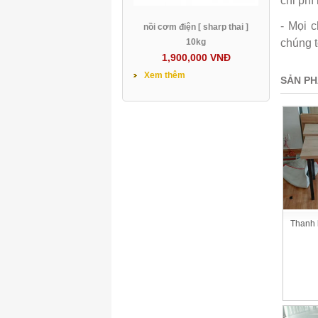
chi phí 
- Mọi c
nồi cơm điện [ sharp thai ]
10kg
chúng t
1,900,000 VNĐ
Xem thêm
SẢN PH
Thanh 