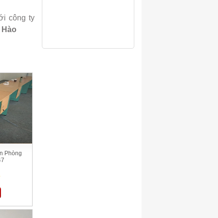
ới công ty
 Hào
ăn Phòng
47
ệ