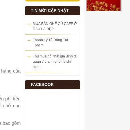
TIN MỚI CẬP NHẬT
MUA BÀN GHẾ CŨ CAFE Ở
ĐÂU LÀ ĐẸP
Thanh Lý Tủ Đông Tại
Tphcm
Thu mua nội thất gia đình tại
quận 7 thành phố hồ chí
minh
o hàng của
FACEBOOK
n phí tiền
rẻ chở cho
ưa bao gồm