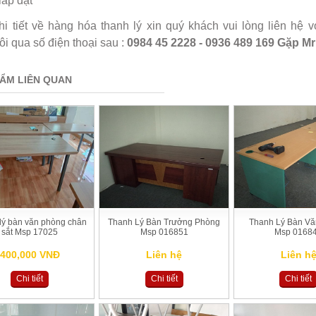
lắp đặt
hi tiết về hàng hóa thanh lý xin quý khách vui lòng liên hệ v
ôi qua số điện thoại sau :
0984 45 2228
-
0936 489 169
Gặp Mr
ẨM LIÊN QUAN
lý bàn văn phòng chân
Thanh Lý Bàn Trưởng Phòng
Thanh Lý Bàn V
sắt Msp 17025
Msp 016851
Msp 0168
400,000 VNĐ
Liên hệ
Liên h
Chi tiết
Chi tiết
Chi tiết