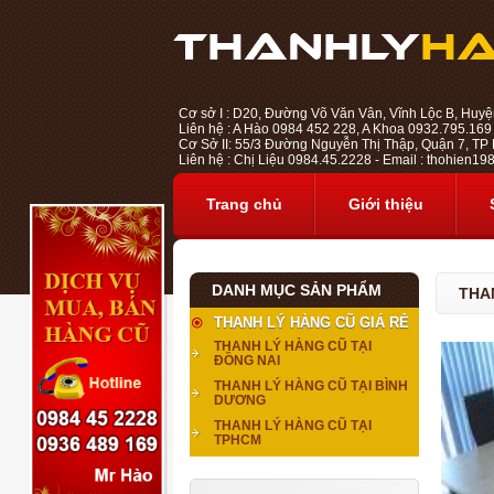
Cơ sở I : D20, Đường Võ Văn Vân, Vĩnh Lộc B, Huyệ
Liên hệ : A Hào 0984 452 228, A Khoa 0932.795.169
Cơ Sở II: 55/3 Đường Nguyễn Thị Thập, Quận 7, TP H
Liên hệ : Chị Liệu 0984.45.2228 - Email : thohien
Trang chủ
Giới thiệu
DANH MỤC SẢN PHẨM
THA
THANH LÝ HÀNG CŨ GIÁ RẺ
THANH LÝ HÀNG CŨ TẠI
ĐỒNG NAI
THANH LÝ HÀNG CŨ TẠI BÌNH
DƯƠNG
THANH LÝ HÀNG CŨ TẠI
TPHCM