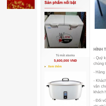
Sản phẩm nổi bật
HÌNH 
Tủ mát alaska
- Quý 
5,600,000 VNĐ
chúng t
Xem thêm
- Hàng
- Khách
vận ch
khách 
- Đối v