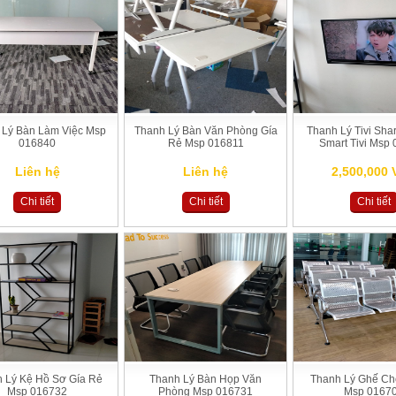
 Lý Bàn Làm Việc Msp
Thanh Lý Bàn Văn Phòng Gía
Thanh Lý Tivi Sha
016840
Rẻ Msp 016811
Smart Tivi Msp
Liên hệ
Liên hệ
2,500,000
Chi tiết
Chi tiết
Chi tiết
 Lý Kệ Hồ Sơ Gía Rẻ
Thanh Lý Bàn Họp Văn
Thanh Lý Ghế Ch
Msp 016732
Phòng Msp 016731
Msp 0167