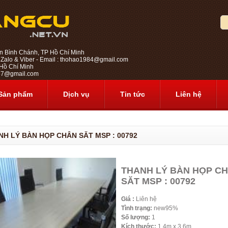
n Bình Chánh, TP Hồ Chí Minh
 Zalo & Viber - Email : thohao1984@gmail.com
ồ Chí Minh
1987@gmail.com
Sản phẩm
Dịch vụ
Tin tức
Liên hệ
NH LÝ BÀN HỌP CHÂN SĂT MSP : 00792
THANH LÝ BÀN HỌP C
SĂT MSP : 00792
Giá :
Liên hệ
Tình trạng:
new95%
Số lượng:
1
Kích thước:
1.4m x 3.6m