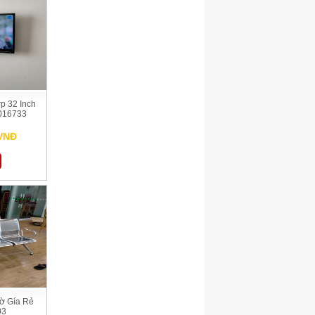
rp 32 Inch
 016733
 VNĐ
ờ Gía Rẻ
03