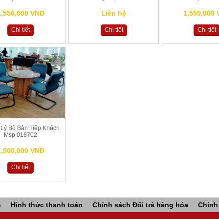
1,550,000 VNĐ
Liên hệ
1,550,000
Chi tiết
Chi tiết
Chi tiết
Lý Bộ Bàn Tiếp Khách
Msp 016702
1,500,000 VNĐ
Chi tiết
n
Hình thức thanh toán
Chính sách Đổi trả hàng hóa
Chính