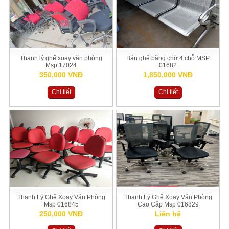
Thanh lý ghế xoay văn phòng
Bán ghế băng chờ 4 chỗ MSP
Msp 17024
01682
350,000 VNĐ
1,850,000 VNĐ
Chi tiết
Chi tiết
Thanh Lý Ghế Xoay Văn Phòng
Thanh Lý Ghế Xoay Văn Phòng
Msp 016845
Cao Cấp Msp 016829
250,000 VNĐ
Liên hệ