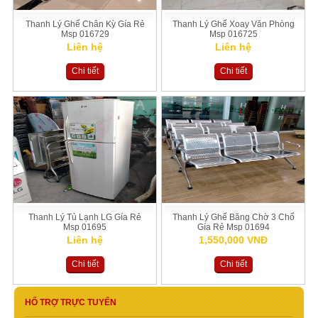
Thanh Lý Ghế Chân Kỳ Gía Rẻ
Thanh Lý Ghế Xoay Văn Phòng
Msp 016729
Msp 016725
Liên hệ
Liên hệ
Chi tiết
Chi tiết
Thanh Lý Tủ Lạnh LG Gía Rẻ
Thanh Lý Ghế Băng Chờ 3 Chổ
Msp 01695
Gía Rẻ Msp 01694
Liên hệ
1,550,000 VNĐ
Chi tiết
Chi tiết
HỔ TRỢ TRỰC TUYẾN