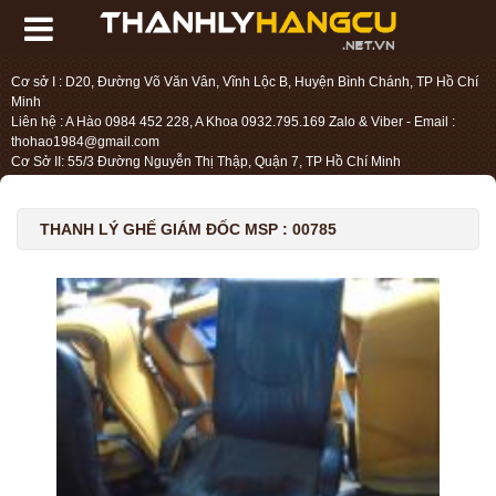
Cơ sở I : D20, Đường Võ Văn Vân, Vĩnh Lộc B, Huyện Bình Chánh, TP Hồ Chí
Minh
Liên hệ : A Hào 0984 452 228, A Khoa 0932.795.169 Zalo & Viber - Email :
thohao1984@gmail.com
Cơ Sở II: 55/3 Đường Nguyễn Thị Thập, Quận 7, TP Hồ Chí Minh
Liên hệ : Chị Liệu 0984.45.2228 - Email : thohien1987@gmail.com
THANH LÝ GHẾ GIÁM ĐỐC MSP : 00785