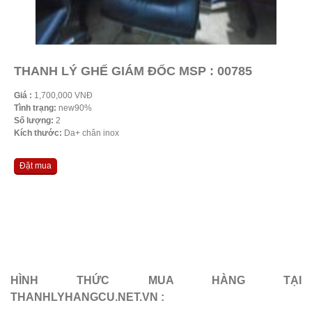
THANH LÝ GHẾ GIÁM ĐỐC MSP : 00785
Giá :
1,700,000 VNĐ
Tình trạng:
new90%
Số lượng:
2
Kích thước:
Da+ chân inox
Đặt mua
HÌNH THỨC MUA HÀNG TẠI
THANHLYHANGCU.NET.VN :