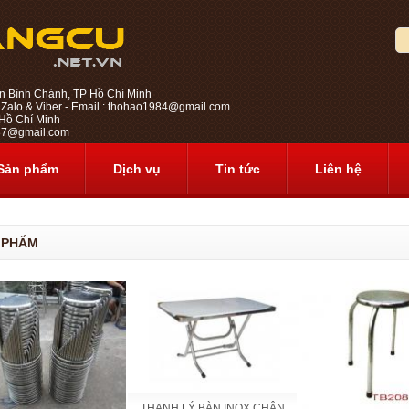
n Bình Chánh, TP Hồ Chí Minh
 Zalo & Viber - Email : thohao1984@gmail.com
ồ Chí Minh
1987@gmail.com
Sản phẩm
Dịch vụ
Tin tức
Liên hệ
 PHẨM
THANH LÝ BÀN INOX CHÂN