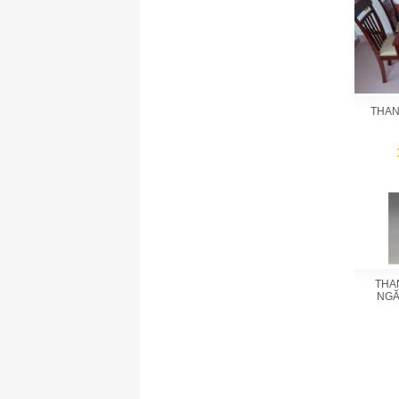
THAN
THA
NGĂ