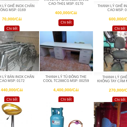
CAO-TH01 MSP: 0170
 LÝ GHẾ INOX CHÂN
THANH LÝ GHẾ I
VÒNG MSP: 0169
CAO MSP: 0
400,000/Cái
70,000/Cái
600,000/C
Chi tiết
Chi tiết
Chi tiết
 LÝ BÀN INOX CHÂN
THANH LÝ TỦ ĐÔNG THE
THANH LÝ GH
CAO MSP: 0172
COOL TC288CG MSP: 00259
KHÔNG TAY CẦM M
440,000/Cái
4,400,000/Cái
270,000/C
Chi tiết
Chi tiết
Chi tiết