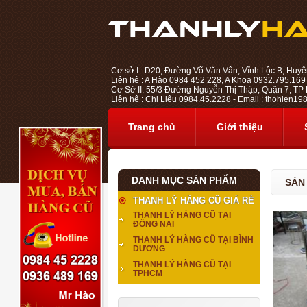
Cơ sở I : D20, Đường Võ Văn Vân, Vĩnh Lộc B, Huyệ
Liên hệ : A Hào 0984 452 228, A Khoa 0932.795.169
Cơ Sở II: 55/3 Đường Nguyễn Thị Thập, Quận 7, TP H
Liên hệ : Chị Liệu 0984.45.2228 - Email : thohien
Trang chủ
Giới thiệu
DANH MỤC SẢN PHẨM
SẢN
THANH LÝ HÀNG CŨ GIÁ RẺ
THANH LÝ HÀNG CŨ TẠI
ĐỒNG NAI
THANH LÝ HÀNG CŨ TẠI BÌNH
DƯƠNG
THANH LÝ HÀNG CŨ TẠI
TPHCM