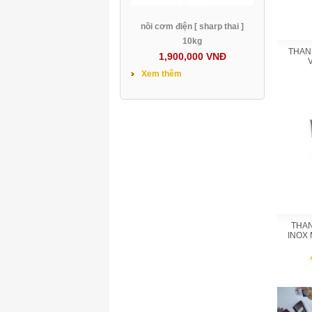
nồi cơm điện [ sharp thai ]
10kg
THAN
1,900,000 VNĐ
Xem thêm
THAN
INOX 