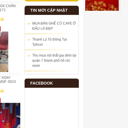
NOX CHÂN
TIN MỚI CẬP NHẬT
171
ái
MUA BÀN GHẾ CŨ CAFE Ở
ĐÂU LÀ ĐẸP
Thanh Lý Tủ Đông Tại
Tphcm
Thu mua nội thất gia đình tại
quận 7 thành phố hồ chí
minh
Ế XOAY
SP: 0015
FACEBOOK
ái