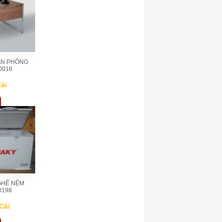
ĂN PHÒNG
0016
ái
GHẾ NỆM
0198
Cái