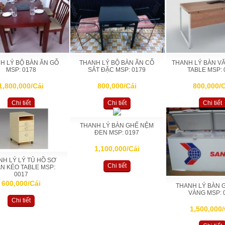
H LÝ BỘ BÀN ĂN GỖ
THANH LÝ BỘ BÀN ĂN CỖ
THANH LÝ BÀN V
MSP: 0178
SẮT ĐẶC MSP: 0179
TABLE MSP: 
1,800,000/Cái
800,000/Cái
800,000/C
Chi tiết
Chi tiết
Chi tiết
THANH LÝ BÀN GHẾ NỆM
ĐEN MSP: 0197
1,100,000/Cái
NH LÝ LÝ TỦ HỒ SƠ
Chi tiết
N KÉO TABLE MSP:
0017
600,000/Cái
THANH LÝ BÀN 
VÀNG MSP: 
Chi tiết
1,500,000/