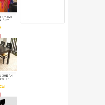
NHỰA ĐẠI
: 0174
ái
N GHẾ ĂN
: 0177
Cái