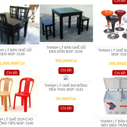
Chi tiết
THANH LÝ BÀN GHẾ GỖ
NH LÝ BÀN GHẾ GỖ
THANH LÝ GHẾ B
ĐEN ĐÔN MSP: 0200
ĐEN MSP: 0199
MSP: 018
350,000/Cái
1,000,000/Cái
350,000/C
Chi tiết
Chi tiết
Chi tiết
THANH LÝ GHẾ ĐẠI ĐỒNG
TIẾN-TH01 MSP: 0181
55,000/Cái
Chi tiết
H LÝ GHẾ DỰA CAO
THANH LÝ BÀN 
ỒNG TIẾN MSP: 0180
MÂY ĐEN TRẮN