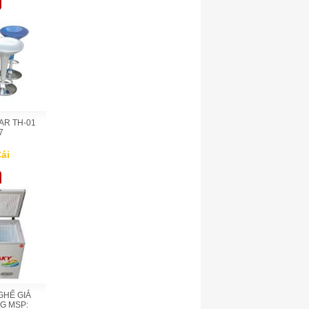
AR TH-01
7
ái
GHẾ GIẢ
G MSP: