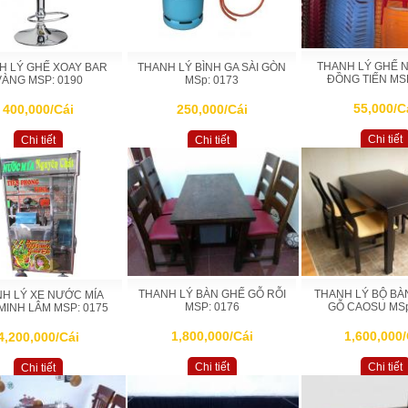
THANH LÝ GHẾ 
H LÝ GHẾ XOAY BAR
THANH LÝ BÌNH GA SÀI GÒN
ĐỒNG TIẾN MSP
VÀNG MSP: 0190
MSp: 0173
55,000/C
400,000/Cái
250,000/Cái
Chi tiết
Chi tiết
Chi tiết
THANH LÝ BÀN GHẾ GỖ RỖI
THANH LÝ BỘ BÀ
H LÝ XE NƯỚC MÍA
MSP: 0176
GỖ CAOSU MSp
MINH LÂM MSP: 0175
1,800,000/Cái
1,600,000/
4,200,000/Cái
Chi tiết
Chi tiết
Chi tiết