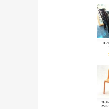
THA
THAN
ĐẠI Đ